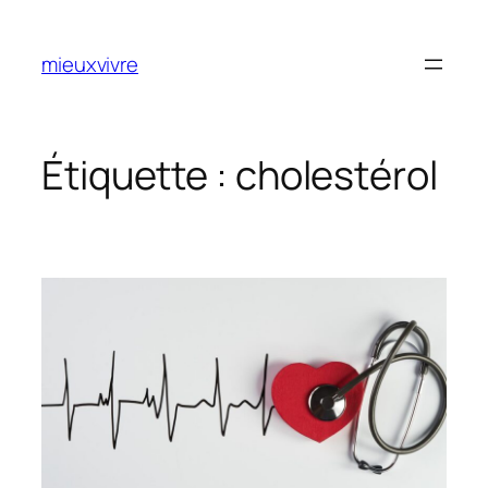
Aller
au
mieuxvivre
contenu
Étiquette :
cholestérol