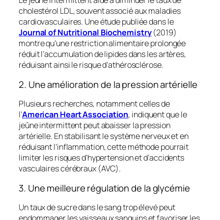
Le jeûne intermittent aide à diminuer le taux de
cholestérol LDL, souvent associé aux maladies
cardiovasculaires. Une étude publiée dans le
Journal of Nutritional Biochemistry
(2019)
montre qu’une restriction alimentaire prolongée
réduit l’accumulation de lipides dans les artères,
réduisant ainsi le risque d’athérosclérose.
2. Une amélioration de la pression artérielle
Plusieurs recherches, notamment celles de
l’
American Heart Association
, indiquent que le
jeûne intermittent peut abaisser la pression
artérielle. En stabilisant le système nerveux et en
réduisant l’inflammation, cette méthode pourrait
limiter les risques d’hypertension et d’accidents
vasculaires cérébraux (AVC).
3. Une meilleure régulation de la glycémie
Un taux de sucre dans le sang trop élevé peut
endommager les vaisseaux sanguins et favoriser les